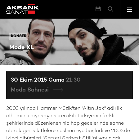
Mode XL
KONSER
KONSER
Mode XL
30 Ekim 2015 Cuma
21:30
Moda Sahnesi
2003 yılında Hammer Müzik'ten "Altın Jak" adlı ilk
albümünü piyasaya süren ikili Türkiye'nin farklı
şehirlerinde düzenlenen hip hop gecelerinde sahne
alarak geniş kitlelere seslenmeye başladı ve 2005'de
ikinci albümleri “Serseri Serbest Stili”ni yayınladı.