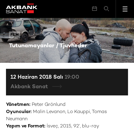
Tutunamayanlar / Tjuvheder
FILM
FILM
Tutunamayanlar / Tjuvheder
12 Haziran 2018 Salı
19:00
Akbank Sanat
Yönetmen:
Peter Grönlund
Oyuncular:
Malin Levanon, Lo Kauppi, Tomas
Neumann
Yapım ve Format:
İsveç, 2015, 92’, blu-ray