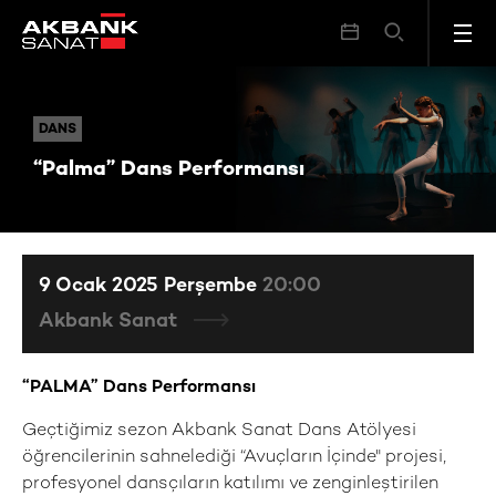
“Palma” Dans Performansı
DANS
DANS
“Palma” Dans Performansı
9 Ocak 2025 Perşembe
20:00
Akbank Sanat
“PALMA”
Dans Performansı
Geçtiğimiz sezon Akbank Sanat Dans Atölyesi
öğrencilerinin sahnelediği “Avuçların İçinde" projesi,
profesyonel dansçıların katılımı ve zenginleştirilen