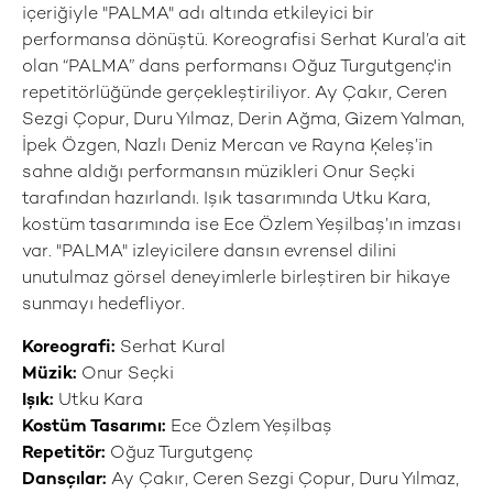
içeriğiyle "PALMA" adı altında etkileyici bir
performansa dönüştü. Koreografisi Serhat Kural’a ait
olan “PALMA” dans performansı Oğuz Turgutgenç'in
repetitörlüğünde gerçekleştiriliyor. Ay Çakır, Ceren
Sezgi Çopur, Duru Yılmaz, Derin Ağma, Gizem Yalman,
İpek Özgen, Nazlı Deniz Mercan ve Rayna Ķeleş’in
sahne aldığı performansın müzikleri Onur Seçki
tarafından hazırlandı. Işık tasarımında Utku Kara,
kostüm tasarımında ise Ece Özlem Yeşilbaş’ın imzası
var. "PALMA" izleyicilere dansın evrensel dilini
unutulmaz görsel deneyimlerle birleştiren bir hikaye
sunmayı hedefliyor.
Koreografi:
Serhat Kural
Müzik:
Onur Seçki
Işık:
Utku Kara
Kostüm Tasarımı:
Ece Özlem Yeşilbaş
Repetitör:
Oğuz Turgutgenç
Dansçılar:
Ay Çakır, Ceren Sezgi Çopur, Duru Yılmaz,