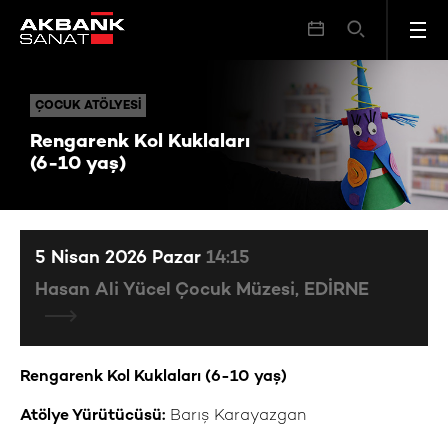
Rengarenk Kol Kuklaları (6-10 yaş)
ÇOCUK ATÖLYESI
ÇOCUK ATÖLYESI
Rengarenk Kol Kuklaları
(6-10 yaş)
5 Nisan 2026 Pazar
14:15
Hasan Ali Yücel Çocuk Müzesi, EDİRNE
Rengarenk Kol Kuklaları (6-10 yaş)
Atölye Yürütücüsü:
Barış Karayazgan