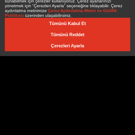
E-BÜLTEN'E ÜYE OLUN
E-BÜLTEN ARŞIVI
Çerez Politikası