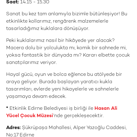
Saat:
14.15 - 15.30
Sanat bu kez tam anlamıyla bizimle bütünleşiyor! Bu
etkinlikte kollarımız, rengârenk malzemelerle
tasarladığımız kuklalara dönüşüyor.
Peki kuklalarımız nasıl bir hikâyede yer alacak?
Macera dolu bir yolculukta mı, komik bir sahnede mi,
yoksa fantastik bir dünyada mı? Kararı elbette çocuk
sanatçılarımız veriyor.
Hayal gücü, oyun ve bolca eğlence bu atölyede bir
araya geliyor. Burada başlayan yaratıcı kukla
tasarımları, evlerde yeni hikayelerle ve sahnelerle
yaşamaya devam edecek.
*
Etkinlik Edirne Belediyesi iş birliği ile
Hasan Ali
Yücel Çocuk Müzesi
’nde gerçekleşecektir.
Adres:
Şükrüpaşa Mahallesi, Alper Yazoğlu Caddesi,
No:17 Edirne