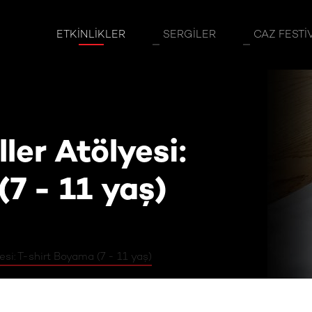
er Atölyesi: T-shirt Boyama (7 - 11 yaş)
ETKINLIKLER
SERGILER
CAZ FESTI
ler Atölyesi:
7 - 11 yaş)
esi: T-shirt Boyama (7 - 11 yaş)