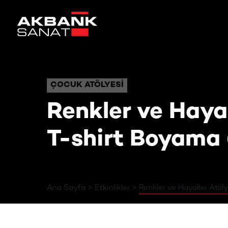
Renkler ve Hayall
ÇOCUK ATÖLYESI
ÇOCUK ATÖLYESI
Renkler ve Hayal
T-shirt Boyama (
Ana Sayfa
Etkinlikler
Renkler ve Hayaller Atöly