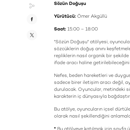
Sözün Doğuşu
Yü
r
ü
t
ü
c
ü
:
Ömer Akgüllü
Saat:
15:00 – 18:00
"Sözün Doğuşu" atölyesi, oyuncular
sözcüklerin doğuş anını keşfetmele
repliklerin nasıl organik bir şekild
ifade aracı haline getirilebileceğin
Nefes, beden hareketleri ve duygus
sadece birer iletişim aracı değil, 
durulacak. Oyuncular, metindeki sö
karakterin iç dünyasıyla bağdaştı
Bu atölye, oyuncuların içsel dürtüle
olarak nasıl şekillendiğini anlamala
*
Bu atölyeye katılmak için sayfa ü