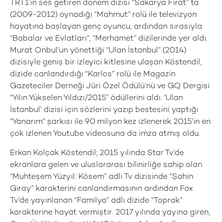
TRT1’in ses getiren dönem dizisi “Sakarya Fırat” ta
(2009-2012) oynadığı “Mahmut” rolü ile televizyon
hayatına başlayan genç oyuncu, ardından sırasıyla
“Babalar ve Evlatları”, “Merhamet” dizilerinde yer aldı.
Murat Onbul’un yönettiği “Ulan İstanbul” (2014)
dizisiyle geniş bir izleyici kitlesine ulaşan Köstendil,
dizide canlandırdığı “Karlos” rolü ile Magazin
Gazeteciler Derneği Jüri Özel Ödülü’nü ve GQ Dergisi
“Yılın Yükselen Yıldızı/2015” ödüllerini aldı. ‘Ulan
İstanbul’ dizisi için sözlerini yazıp bestesini yaptığı
“Yanarım” şarkısı ile 90 milyon kez izlenerek 2015’in en
çok izlenen Youtube videosuna da imza atmış oldu.
Erkan Kolçak Köstendil; 2015 yılında Star Tv’de
ekranlara gelen ve uluslararası bilinirliğe sahip olan
“Muhteşem Yüzyıl: Kösem” adlı Tv dizisinde “Şahin
Giray” karakterini canlandırmasının ardından Fox
Tv’de yayınlanan “Familya” adlı dizide “Toprak”
karakterine hayat vermiştir. 2017 yılında yayına giren,