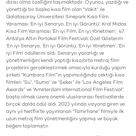
dizisi olma özelliğini taşımaktadır. Oyuncu, yazdığı ve
yönettiği bir başka kısa film olan “Vakit” ile
Galatasaray Üniversitesi Sinepark Kısa Film
Yarışması 'En iyi Senaryo, En iyi Görüntü'; Kral Midas
Kısa Film Yarışması ‘En iyi Film, En iyi Yönetmen'; 47.
Antalya Altın Portakal Film Festivali Özel Gösterim
‘En iyi Senaryo, ‘En iyi Görüntü, ‘En iyi Yönetmen’, ‘En
iyi Film’ ödüllerini aldı. Senaryo yazarlığı ve
yönetmenliğini kendi yaptığı kısa/orta metraj film
projelerini gerçekleştirmek amacıyla kurduğu yapım
şirketi “Kumbara Film”’in yapımcılığında çektiği kısa
filmleri “Su”, “Suma” ve “Şeker” ile “Los Angeles Film
Awards” ve “Amsterdam International Film Festival”
başta olmak üzere önemli uluslararası festivallerde
birçok dalda ödül aldı. 2023 yılında vizyona giren ve
aynı yıl Netflix’te yayınlanan “Tamirhane” filmiyle ilk
uzun metraj film yönetmenliğini yapmış ve büyük
beğeni toplamıştır.