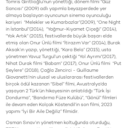
Tomris Giritlioğlu’nun yönettiği, dönem filmi “Güz
Sancısı” (2009) adlı yapımla beyazperdede yer
almaya başlayan oyuncunun sinema oyunculuğu
kariyeri “Melekler ve Kumarbazlar”(2009), “One Night
in İstanbul”(2014), “Yağmur-Kıyamet Çiçeği” (2014),
“Yok Artık” (2015), festivallerde büyük başarı elde
etmiş olan Onur Ünlü filmi “İtirazım Var” (2014), Burak
Aksak’ın yazıp, yönettiği, “Kara Bela” (2015), usta
yönetmen Yavuz Turgul’un çektiği “Yol Ayrımı”(2017),
Nihat Durak filmi “Babam” (2017), Onur Ünlü filmi “Put
Şeylere” (2018), Çağla Zencirci - Guillaume
Giovanetti’nin ulusal ve uluslararası festivallerden
birçok ödül kazanan “Sibel” filmi, Avustralya’da
yaşayan 2 Türk’ün hikayesinin anlatıldığı “Türk İşi
Dondurma”, “Bandırma Füze Kulübü”, “Gönül” filmleri
ile devam eden Kolçak Köstendil’in son filmi, 2023
yapımı “İyi Bir Aile Değiliz” filmidir.
Osman Sınav’ın yönetmen koltuğunda oturduğu,