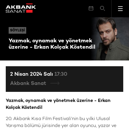
Yazmak, oynamak ve yönetmek üzerine - Erkan Kolçak Köstendil
SÖYLEŞI
SÖYLEŞI
Yazmak, oynamak ve yönetmek
üzerine - Erkan Kolçak Köstendil
2 Nisan 2024 Salı
17:30
Akbank Sanat
Yazmak, oynamak ve yönetmek üzerine - Erkan
Kolçak Köstendil
20. Akbank Kısa Film Festivali’nin bu yılki Ulusal
Yarışma bölümü jürisinde yer alan oyuncu, yazar ve