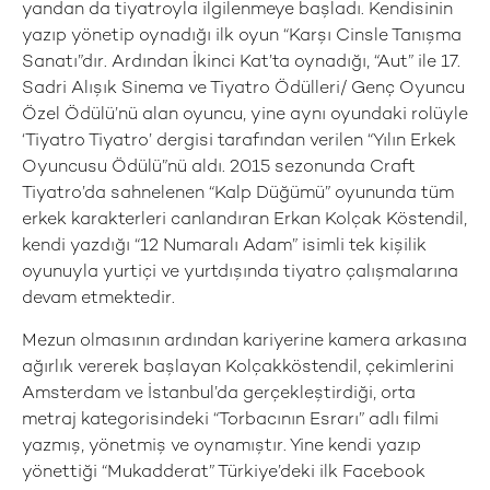
yandan da tiyatroyla ilgilenmeye başladı. Kendisinin
yazıp yönetip oynadığı ilk oyun “Karşı Cinsle Tanışma
Sanatı”dır. Ardından İkinci Kat’ta oynadığı, “Aut” ile 17.
Sadri Alışık Sinema ve Tiyatro Ödülleri/ Genç Oyuncu
Özel Ödülü’nü alan oyuncu, yine aynı oyundaki rolüyle
‘Tiyatro Tiyatro’ dergisi tarafından verilen “Yılın Erkek
Oyuncusu Ödülü”nü aldı. 2015 sezonunda Craft
Tiyatro’da sahnelenen “Kalp Düğümü” oyununda tüm
erkek karakterleri canlandıran Erkan Kolçak Köstendil,
kendi yazdığı “12 Numaralı Adam” isimli tek kişilik
oyunuyla yurtiçi ve yurtdışında tiyatro çalışmalarına
devam etmektedir.
Mezun olmasının ardından kariyerine kamera arkasına
ağırlık vererek başlayan Kolçakköstendil, çekimlerini
Amsterdam ve İstanbul’da gerçekleştirdiği, orta
metraj kategorisindeki “Torbacının Esrarı” adlı filmi
yazmış, yönetmiş ve oynamıştır. Yine kendi yazıp
yönettiği “Mukadderat” Türkiye’deki ilk Facebook