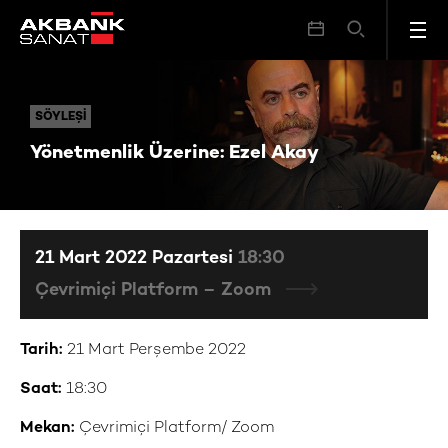
Yönetmenlik Üzerine: Ezel Akay
SÖYLEŞI
SÖYLEŞI
Yönetmenlik Üzerine: Ezel Akay
21 Mart 2022 Pazartesi
18:30
Çevrimiçi Platform – Zoom
Tarih:
21 Mart Perşembe 2022
Saat:
18:30
Mekan:
Çevrimiçi Platform/ Zoom