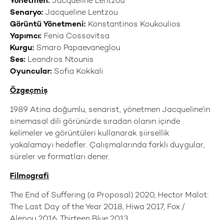
Yönetmen:
Jacqueline Lentzou
Senaryo:
Jacqueline Lentzou
Görüntü Yönetmeni:
Konstantinos Koukoulios
Yapımcı:
Fenia Cossovitsa
Kurgu:
Smaro Papaevaneglou
Ses:
Leandros Ntounis
Oyuncular:
Sofia Kokkali
Özgeçmiş
1989 Atina doğumlu, senarist, yönetmen Jacqueline'in
sinemasal dili görünürde sıradan olanın içinde
kelimeler ve görüntüleri kullanarak şiirsellik
yakalamayı hedefler. Çalışmalarında farklı duygular,
süreler ve formatları dener.
Filmografi
The End of Suffering (a Proposal) 2020, Hector Malot:
The Last Day of the Year 2018, Hiwa 2017, Fox /
Alepou 2016, Thirteen Blue 2013