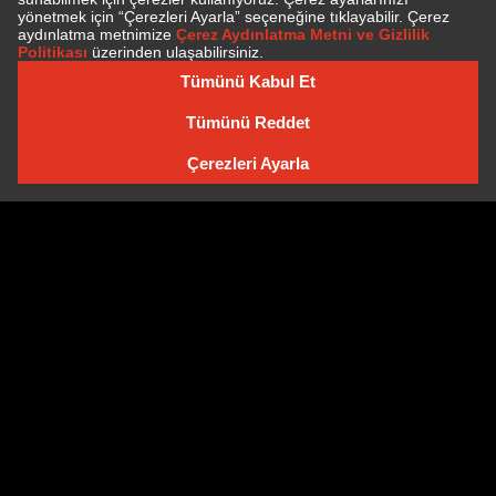
E-BÜLTEN'E ÜYE OLUN
E-BÜLTEN ARŞIVI
Çerez Politikası