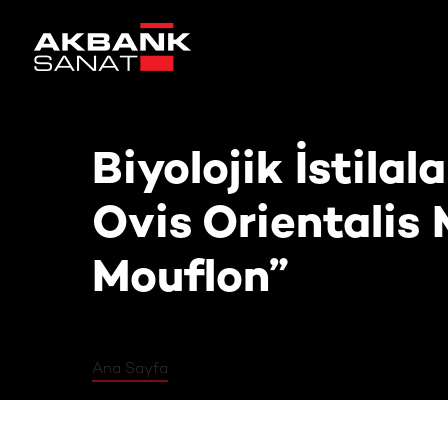
Biyolojik İstilalar. Tenerife Adas
Biyolojik İstilal
Ovis Orientalis
Mouflon”
Ana Sayfa