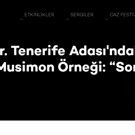
ı'ndaki Ovis Orientalis Musimon Örneği: “So
ETKINLIKLER
SERGILER
CAZ FESTI
ar. Tenerife Adası'nda
 Musimon Örneği: “So