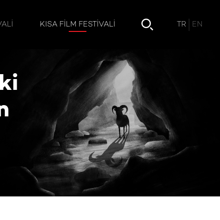
n Mouflon”
TR
EN
VALI
KISA FILM FESTIVALI
ki
n