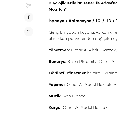
Biyolojik İstilalar. Tenerife Adas
Mouflon”
İspanya / Animasyon / 10
' /
HD / 
Genç bir yaban koyunu, volkanik Te
etme kampanyasından sağ çıkmaya
Yönetmen:
Omar Al Abdul Razzak, 
Senaryo:
Shira Ukrainitz, Omar Al
Görüntü Yönetmeni
: Shira Ukraini
Yapımcı:
Omar Al Abdul Razzak, M
Müzik:
Iván Blanco
Kurgu:
Omar Al Abdul Razzak