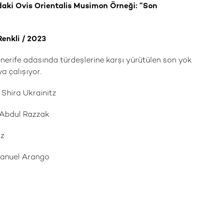
ı'ndaki Ovis Orientalis Musimon Örneği: “Son
Renkli / 2023
nerife adasında türdeşlerine karşı yürütülen son yok
 çalışıyor.
Shira Ukrainitz
 Abdul Razzak
tz
anuel Arango