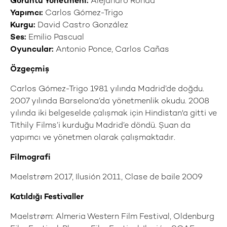
Görüntü Yönetmeni:
Alejandro Ronda
Yapımcı:
Carlos Gómez-Trigo
Kurgu:
David Castro González
Ses:
Emilio Pascual
Oyuncular:
Antonio Ponce, Carlos Cañas
Özgeçmiş
Carlos Gómez-Trigo 1981 yılında Madrid’de doğdu.
2007 yılında Barselona’da yönetmenlik okudu. 2008
yılında iki belgeselde çalışmak için Hindistan'a gitti ve
Tithily Films’i kurduğu Madrid’e döndü. Şuan da
yapımcı ve yönetmen olarak çalışmaktadır.
Filmografi
Maelstrøm 2017, Ilusión 2011, Clase de baile 2009
Katıldığı Festivaller
Maelstrøm: Almeria Western Film Festival, Oldenburg