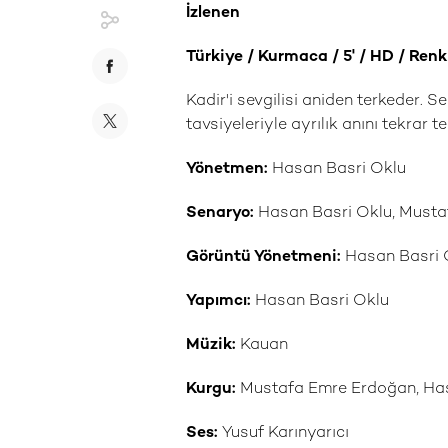
İzlenen
Türkiye / Kurmaca / 5
' / HD
/ Renk
Kadir'i sevgilisi aniden terkeder. S
tavsiyeleriyle ayrılık anını tekrar
Y
önetmen:
Hasan Basri Oklu
Senaryo:
Hasan Basri Oklu, Must
G
örüntü Y
önetmeni:
Hasan Basri 
Yapımcı:
Hasan Basri Oklu
Müzik:
Kauan
Kurgu:
Mustafa Emre Erdoğan, Ha
Ses:
Yusuf Karınyarıcı