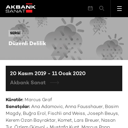
Düzenli Delilik
SERGI
SERGI
Düzenli Delilik
20 Kasım 2019 - 11 Ocak 2020
Akbank Sanat
Küratör:
Marcus Graf
Sanatçılar:
Ana Adamovic, Anna Fausshauer, Basim
Magdy, Buğra Erol, Fischli and Weiss, Joseph Beuys,
Kerem Ozan Bayraktar, Komet, Lars Breuer, Nasan
Tur, Özlem Günyol - Mustafa Kunt, Marcus Popp