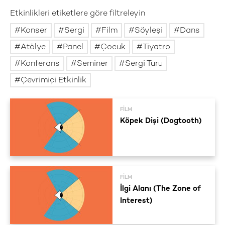
Etkinlikleri etiketlere göre filtreleyin
Konser
Sergi
Film
Söyleşi
Dans
Atölye
Panel
Çocuk
Tiyatro
Konferans
Seminer
Sergi Turu
Çevrimiçi Etkinlik
FILM
Köpek Dişi (Dogtooth)
FILM
İlgi Alanı (The Zone of
Interest)