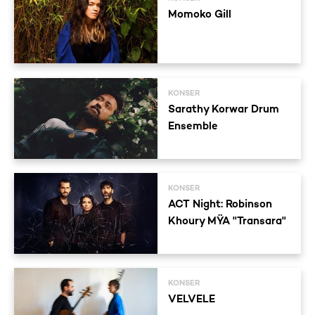
Momoko Gill
KONSER
Sarathy Korwar Drum
Ensemble
KONSER
ACT Night: Robinson
Khoury MŸA "Transara"
KONSER
VELVELE