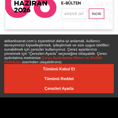
06
HAZİRAN
E-BÜLTEN
2026
ARŞIVE GIT
İNDIR