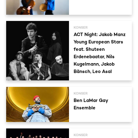
KONSER
ACT Night: Jakob Manz
Young European Stars
feat. Shuteen
Erdenebaatar, Nils
Kugelmann, Jakob
Bänsch, Leo Asal
KONSER
Ben LaMar Gay
Ensemble
KONSER