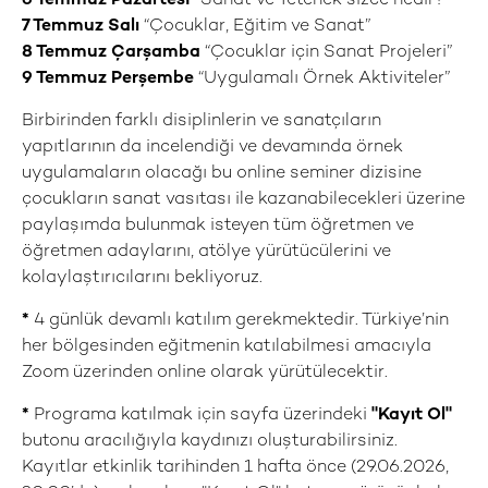
6 Temmuz
Pazartesi
“Sanat ve Yetenek sizce nedir?”
7 Temmuz
Salı
“Çocuklar, Eğitim ve Sanat”
8 Temmuz
Çarşamba
“Çocuklar için Sanat Projeleri”
9 Temmuz
Perşembe
“Uygulamalı Örnek Aktiviteler”
Birbirinden farklı disiplinlerin ve sanatçıların
yapıtlarının da incelendiği ve devamında örnek
uygulamaların olacağı bu online seminer dizisine
çocukların sanat vasıtası ile kazanabilecekleri üzerine
paylaşımda bulunmak isteyen tüm öğretmen ve
öğretmen adaylarını, atölye yürütücülerini ve
kolaylaştırıcılarını bekliyoruz.
*
4 günlük devamlı katılım gerekmektedir. Türkiye’nin
her bölgesinden eğitmenin katılabilmesi amacıyla
Zoom üzerinden online olarak yürütülecektir.
*
Programa katılmak için sayfa üzerindeki
"Kayıt Ol"
butonu aracılığıyla kaydınızı oluşturabilirsiniz.
Kayıtlar etkinlik tarihinden 1 hafta önce (29.06.2026,