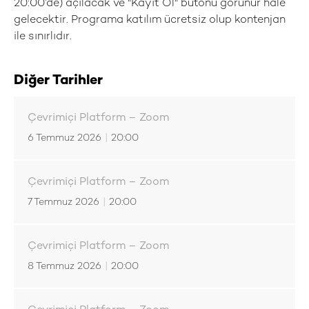
20:00’de) açılacak ve "Kayıt Ol" butonu görünür hale
gelecektir. Programa katılım ücretsiz olup kontenjan
ile sınırlıdır.
Diğer Tarihler
Çevrimiçi Platform – Zoom
6 Temmuz 2026
|
20:00
Çevrimiçi Platform – Zoom
7 Temmuz 2026
|
20:00
Çevrimiçi Platform – Zoom
8 Temmuz 2026
|
20:00