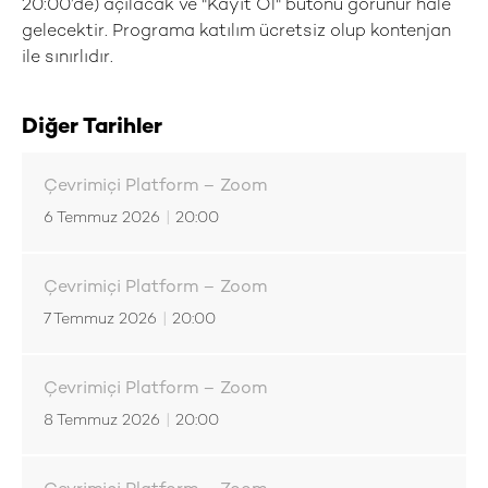
20:00’de) açılacak ve "Kayıt Ol" butonu görünür hale
gelecektir. Programa katılım ücretsiz olup kontenjan
ile sınırlıdır.
Diğer Tarihler
Çevrimiçi Platform – Zoom
6 Temmuz 2026
|
20:00
Çevrimiçi Platform – Zoom
7 Temmuz 2026
|
20:00
Çevrimiçi Platform – Zoom
8 Temmuz 2026
|
20:00