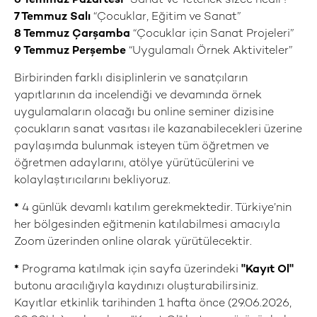
6 Temmuz
Pazartesi
“Sanat ve Yetenek sizce nedir?”
7 Temmuz
Salı
“Çocuklar, Eğitim ve Sanat”
8 Temmuz
Çarşamba
“Çocuklar için Sanat Projeleri”
9 Temmuz
Perşembe
“Uygulamalı Örnek Aktiviteler”
Birbirinden farklı disiplinlerin ve sanatçıların
yapıtlarının da incelendiği ve devamında örnek
uygulamaların olacağı bu online seminer dizisine
çocukların sanat vasıtası ile kazanabilecekleri üzerine
paylaşımda bulunmak isteyen tüm öğretmen ve
öğretmen adaylarını, atölye yürütücülerini ve
kolaylaştırıcılarını bekliyoruz.
*
4 günlük devamlı katılım gerekmektedir. Türkiye’nin
her bölgesinden eğitmenin katılabilmesi amacıyla
Zoom üzerinden online olarak yürütülecektir.
*
Programa katılmak için sayfa üzerindeki
"Kayıt Ol"
butonu aracılığıyla kaydınızı oluşturabilirsiniz.
Kayıtlar etkinlik tarihinden 1 hafta önce (29.06.2026,