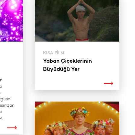
KISA FILM
Yaban Çiçeklerinin
Büyüdüğü Yer
un
cı
n
ygusal
asından
ci
k.