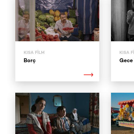
KISA FILM
KISA F
Borç
Gece 