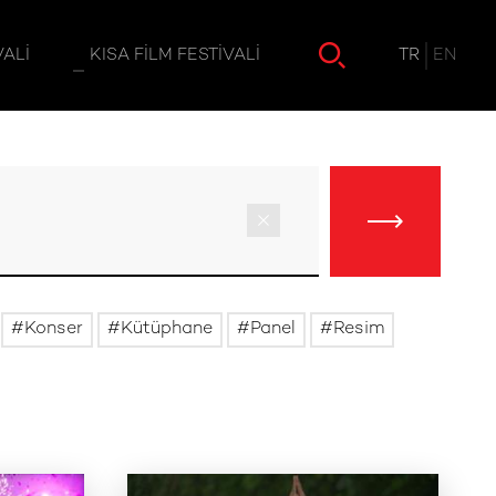
TR
EN
VALI
KISA FILM FESTIVALI
Konser
Kütüphane
Panel
Resim