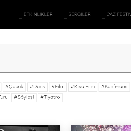
ETKINLIKLER
SERGILER
CAZ FESTI
Çocuk
Dans
Film
Kısa Film
Konferans
Turu
Söyleşi
Tiyatro