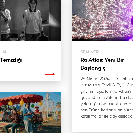
ILM
SEMINER
Temizliği
Ra Atlas: Yeni Bir
Başlangıç
26 Nisan 2024 - Ouchhh’
kurucuları Ferdi & Eylül Alı
çiftinin, oğulları Ra Atlas’ı
gözünden çıktıkları bu du
yolculuğun konsept aşam
son ürüne kadar olan süre
katılımcılar ile paylaşılaca