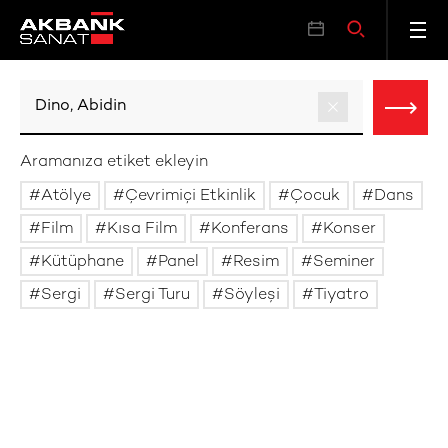
Aramanıza etiket ekleyin
Atölye
Çevrimiçi Etkinlik
Çocuk
Dans
Film
Kısa Film
Konferans
Konser
Kütüphane
Panel
Resim
Seminer
Sergi
Sergi Turu
Söyleşi
Tiyatro