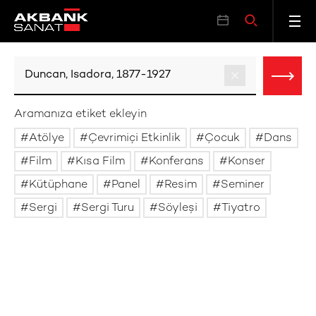
Aramanıza etiket ekleyin
Atölye
Çevrimiçi Etkinlik
Çocuk
Dans
Film
Kısa Film
Konferans
Konser
Kütüphane
Panel
Resim
Seminer
Sergi
Sergi Turu
Söyleşi
Tiyatro