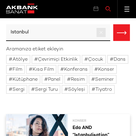
Aramanıza etiket ekleyin
Atölye
Çevrimiçi Etkinlik
Çocuk
Dans
Film
Kısa Film
Konferans
Konser
Kütüphane
Panel
Resim
Seminer
Sergi
Sergi Turu
Söyleşi
Tiyatro
KONSER
Eda AND
“Istanbulisation”