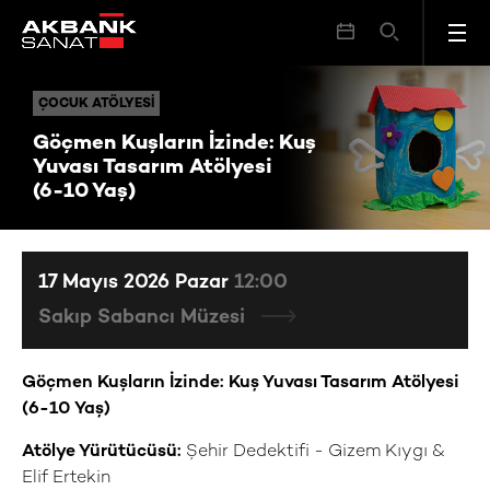
Göçmen Kuşların İzinde: Kuş Yuvası Tasarım Atölyesi (6-10 Yaş)
ÇOCUK ATÖLYESI
ÇOCUK ATÖLYESI
Göçmen Kuşların İzinde: Kuş
Yuvası Tasarım Atölyesi
(6-10 Yaş)
17 Mayıs 2026 Pazar
12:00
Sakıp Sabancı Müzesi
Göçmen Kuşların İzinde: Kuş Yuvası Tasarım Atölyesi
(6-10 Yaş)
Atölye Yürütücüsü:
Şehir Dedektifi - Gizem Kıygı &
Elif Ertekin