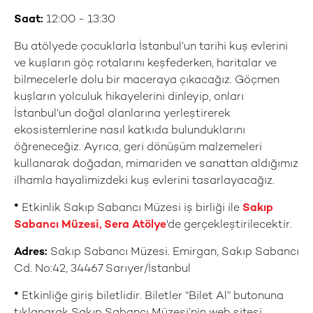
Saat:
12:00 - 13:30
Bu atölyede çocuklarla İstanbul’un tarihi kuş evlerini
ve kuşların göç rotalarını keşfederken, haritalar ve
bilmecelerle dolu bir maceraya çıkacağız. Göçmen
kuşların yolculuk hikayelerini dinleyip, onları
İstanbul’un doğal alanlarına yerleştirerek
ekosistemlerine nasıl katkıda bulunduklarını
öğreneceğiz. Ayrıca, geri dönüşüm malzemeleri
kullanarak doğadan, mimariden ve sanattan aldığımız
ilhamla hayalimizdeki kuş evlerini tasarlayacağız.
*
Etkinlik Sakıp Sabancı Müzesi iş birliği ile
Sakıp
Sabancı Müzesi, Sera Atölye
'de gerçekleştirilecektir.
Adres:
Sakıp Sabancı Müzesi. Emirgan, Sakıp Sabancı
Cd. No:42, 34467 Sarıyer/İstanbul
*
Etkinliğe giriş biletlidir. Biletler “Bilet Al” butonuna