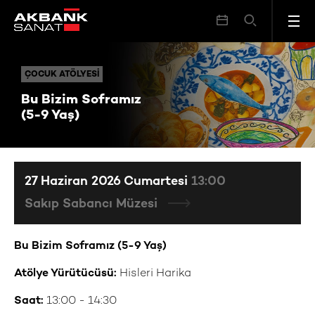
Bu Bizim Soframız (5-9 Yaş)
ÇOCUK ATÖLYESI
ÇOCUK ATÖLYESI
Bu Bizim Soframız
(5-9 Yaş)
27 Haziran 2026 Cumartesi
13:00
Sakıp Sabancı Müzesi
Bu Bizim Soframız (5-9 Yaş)
Atölye Yürütücüsü:
Hisleri Harika
Saat:
13:00 - 14:30