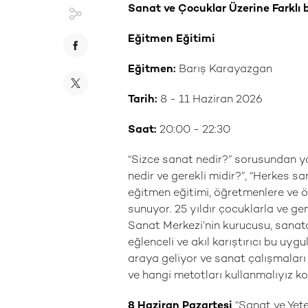
Sanat ve Çocuklar Üzerine Farklı b
Eğitmen Eğitimi
Eğitmen:
Barış Karayazgan
Tarih:
8 - 11 Haziran 2026
Saat:
20:00 - 22:30
“Sizce sanat nedir?” sorusundan yo
nedir ve gerekli midir?”, “Herkes s
eğitmen eğitimi, öğretmenlere ve ö
sunuyor. 25 yıldır çocuklarla ve g
Sanat Merkezi’nin kurucusu, sanat
eğlenceli ve akıl karıştırıcı bu u
araya geliyor ve sanat çalışmaları
ve hangi metotları kullanmalıyız ko
8 Haziran
Pazartesi
“Sanat ve Yete