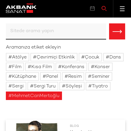
Aramanıza etiket ekleyin
Atölye
Çevrimiçi Etkinlik
Çocuk
Dans
Film
Kısa Film
Konferans
Konser
Kütüphane
Panel
Resim
Seminer
Sergi
Sergi Turu
Söyleşi
Tiyatro
MehmetCanMertoğlu
BLOG