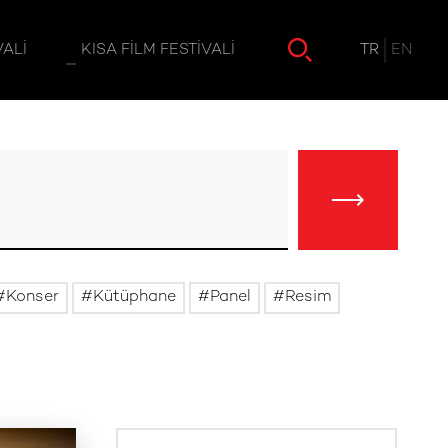
TR
EN
VALI
KISA FILM FESTIVALI
Konser
Kütüphane
Panel
Resim