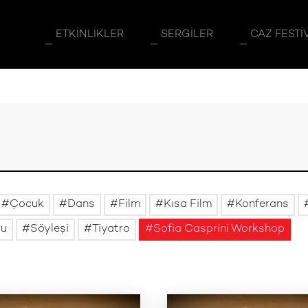
ETKINLIKLER
SERGILER
CAZ FESTI
Çocuk
Dans
Film
Kısa Film
Konferans
ru
Söyleşi
Tiyatro
Sofia Casprini Workshop