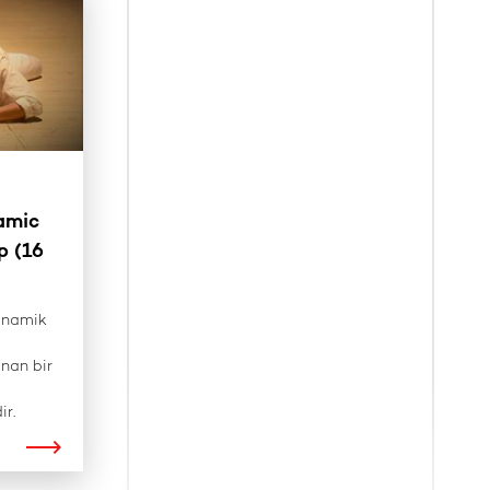
amic
p (16
dinamik
nan bir
ir.