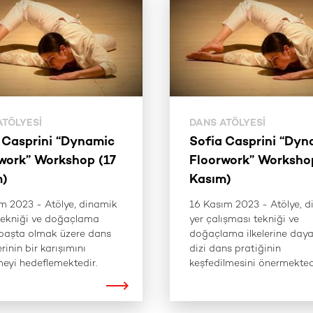
ATÖLYESI
DANS ATÖLYESI
 Casprini “Dynamic
Sofia Casprini “Dyn
work” Workshop (17
Floorwork” Worksho
m)
Kasım)
m 2023 - Atölye, dinamik
16 Kasım 2023 - Atölye, 
tekniği ve doğaçlama
yer çalışması tekniği ve
i başta olmak üzere dans
doğaçlama ilkelerine daya
rinin bir karışımını
dizi dans pratiğinin
eyi hedeflemektedir.
keşfedilmesini önermekted