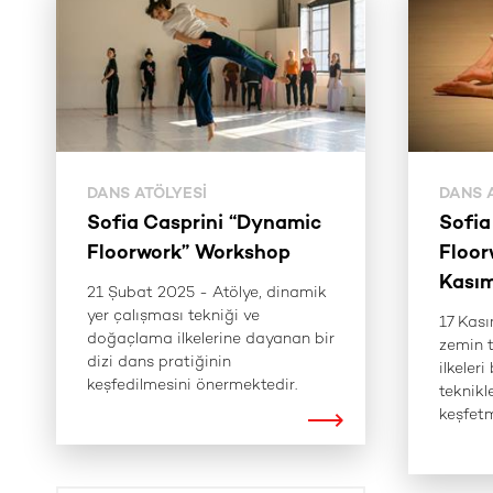
DANS ATÖLYESI
DANS 
Sofia Casprini “Dynamic
Sofia
Floorwork” Workshop
Floor
Kası
21 Şubat 2025 - ​Atölye, dinamik
yer çalışması tekniği ve
17 Kası
doğaçlama ilkelerine dayanan bir
zemin 
dizi dans pratiğinin
ilkeler
keşfedilmesini önermektedir.
teknikle
keşfetm