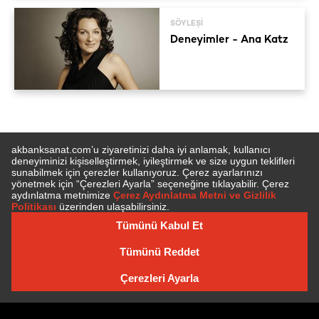
SÖYLEŞI
Deneyimler - Ana Katz