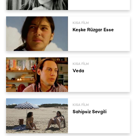
KISA FILM
Keşke Rüzgar Esse
KISA FILM
Veda
KISA FILM
Sahipsiz Sevgili