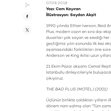
07.08.2018
Yazı: Cem Kayıran
İllüstrasyon: Saydan Akşit
1990 yılında Ethan Iverson, Reid 
Plus, modern cazın en sıra dışı eki
duvarları yok sayan ve sevdiği her
geçtiğimiz yılın sonunda ilk kez eki
aşamasındaki farklılıkları öne süre
Anderson ve King ikilisi uzun yıllard
21 Ekim Pazar akşamı Cemal Reşit 
İstanbullu dinleyicileriyle buluşac
çıkıyoruz.
THE BAD PLUS (MOTEL) (2001)
Üçlünün birlikte çaldıkları yılların 
dönem nam salmış olan “Tüm zamanl