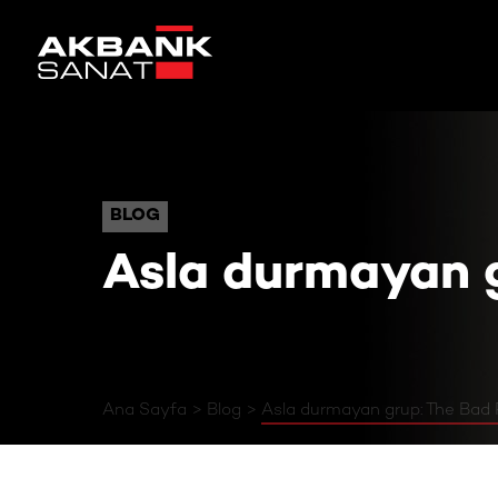
Asla durmayan grup: The B
BLOG
BLOG
Asla durmayan g
Ana Sayfa
Blog
Asla durmayan grup: The Bad 