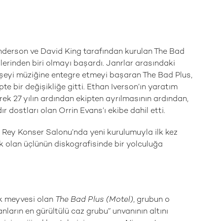
Anderson ve David King tarafından kurulan The Bad
plerinden biri olmayı başardı. Janrlar arasındaki
 şeyi müziğine entegre etmeyi başaran The Bad Plus,
pte bir değişikliğe gitti. Ethan Iverson’ın yaratım
rek 27 yılın ardından ekipten ayrılmasının ardından,
ır dostları olan Orrin Evans’ı ekibe dahil etti.
Rey Konser Salonu’nda yeni kurulumuyla ilk kez
ak olan üçlünün diskografisinde bir yolculuğa
ilk meyvesi olan
The Bad Plus (Motel)
, grubun o
arın en gürültülü caz grubu” unvanının altını