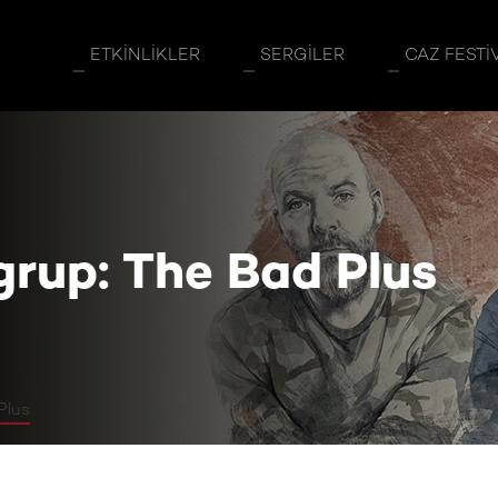
ad Plus
ETKINLIKLER
SERGILER
CAZ FESTI
rup: The Bad Plus
Plus