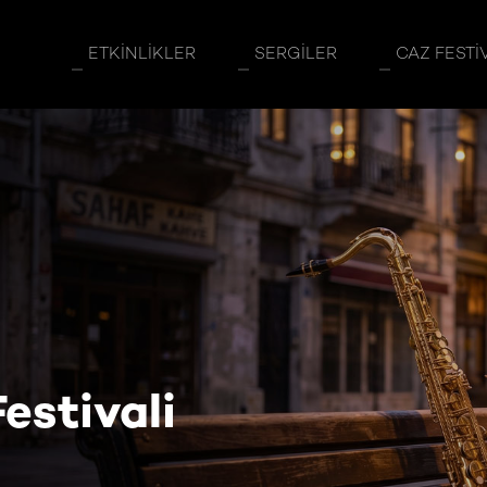
ETKINLIKLER
SERGILER
CAZ FESTI
estivali