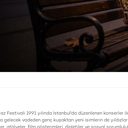
az Festivali 1991 yılında İstanbul'da düzenlenen konserler il
a gelecek vadeden genç kuşaktan yeni isimlerin de yıldızlar
, atölyeler, film gösterimleri, dinletiler ve sosyal sorumlulu