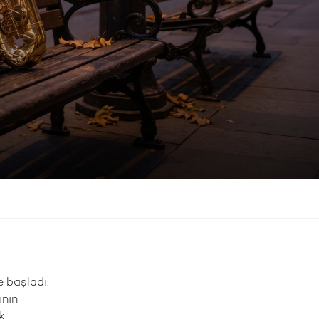
e başladı.
ının
k