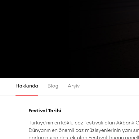
Hakkında
Blog
Arşiv
Festival Tarihi
Türkiye'nin en köklü caz festivali olan Akbank C
Dünyanın en önemli caz müzisyenlerinin yanı sır
parlamasına destek olan Festival; bugün paneller