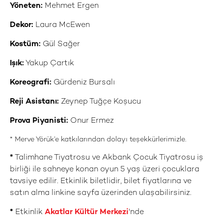
Yöneten:
Mehmet Ergen
Dekor:
Laura McEwen
Kostüm:
Gül Sağer
Işık:
Yakup Çartık
Koreografi:
Gürdeniz Bursalı
Reji Asistanı:
Zeynep Tuğçe Koşucu
Prova Piyanisti:
Onur Ermez
* Merve Yörük’e katkılarından dolayı teşekkürlerimizle.
*
Talimhane Tiyatrosu ve Akbank Çocuk Tiyatrosu iş
birliği ile sahneye konan oyun 5 yaş üzeri çocuklara
tavsiye edilir. Etkinlik biletlidir, bilet fiyatlarına ve
satın alma linkine sayfa üzerinden ulaşabilirsiniz.
*
Etkinlik
Akatlar Kültür Merkezi
'nde