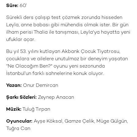
Süre:
60’
Sürekli ders çalışıp test çözmek zorunda hisseden
Leyla, anne babası gibi mühendis olmak ister. Bir gün
ilham perisi Thalia ile tanışması, Leyla'ya hayatta yeni
ufuklar açar.
Bu yıl 53. yılını kutlayan Akbank Çocuk Tiyatrosu,
çocuklara ve ailelere unutulmaz bir deneyim yaşatan
“Ne Olacağım Ben?" oyunu yeni sezonunda
İstanbul’un farklı sahnelerine konuk oluyor.
Yazan:
Onur Demircan
Şarkı Sözleri:
Zeynep Anacan
Müzik:
Tuluğ Tırpan
Oyuncular:
Ayşe Köksal, Gamze Çelik, Müge Gülgün,
Tuğra Can