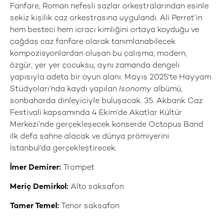
Fanfare, Roman nefesli sazlar orkestralarından esinle
sekiz kişilik caz orkestrasına uygulandı. Ali Perret’in
hem besteci hem icracı kimliğini ortaya koyduğu ve
çağdaş caz fanfare olarak tanımlanabilecek
kompozisyonlardan oluşan bu çalışma; modern,
özgür, yer yer çocuksu, aynı zamanda dengeli
yapısıyla adeta bir oyun alanı. Mayıs 2025'te Hayyam
Stüdyoları’nda kaydı yapılan
Isonomy
albümü,
sonbaharda dinleyiciyle buluşacak. 35. Akbank Caz
Festivali kapsamında 4 Ekim’de Akatlar Kültür
Merkezi’nde gerçekleşecek konserde Octopus Band
ilk defa sahne alacak ve dünya prömiyerini
İstanbul’da gerçekleştirecek.
İmer Demirer:
Trompet
Meriç Demirkol:
Alto saksafon
Tamer Temel:
Tenor saksafon