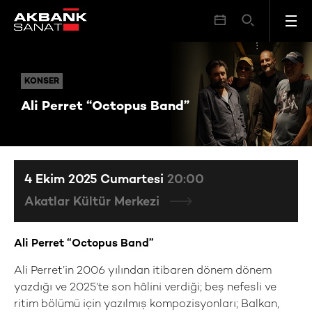
Ali Perret “Octopus Band”
KONSER
KONSER
Ali Perret “Octopus Band”
4 Ekim 2025 Cumartesi
20:00
Akatlar Kültür Merkezi
Ali Perret “Octopus Band”
Ali Perret’in 2006 yılından itibaren dönem dönem
yazdığı ve 2025’te son hâlini verdiği; beş nefesli ve
ritim bölümü için yazılmış kompozisyonları; Balkan,