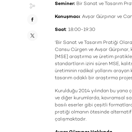
Seminer:
Bir Sanat ve Tasarım Pra
Konuşmacı
: Avşar Gürpınar ve C
Saat
: 18:00-19:30
‘Bir Sanat ve Tasarım Pratiği Olar
Cansu Cürgen ve Avşar Gürpınar, k
[MSE] araştırma ve üretim pratikl
standartların izini süren MSE, kalıts
üretiminin radikal yollarını araya
tasarım odaklı bir araştırma projes
Kurulduğu 2014 yılından bu yana çal
ve diğer kurumlarda, kavramsal san
basılı eserler gibi çeşitli formatl
pratiği olmanın ötesinde alternati
çalışmaktadır.