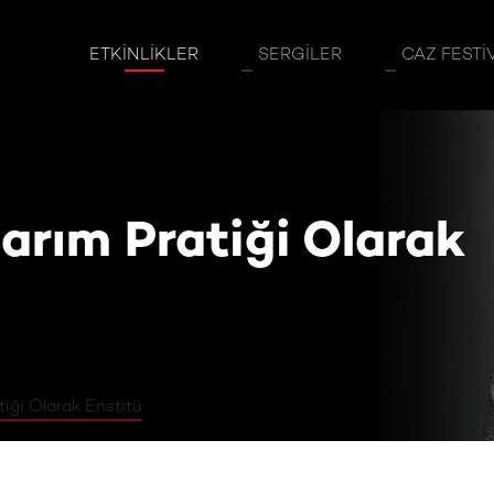
tiği Olarak Enstitü
ETKINLIKLER
SERGILER
CAZ FESTI
arım Pratiği Olarak
tiği Olarak Enstitü