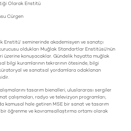
tiği Olarak Enstitü
ansu Cürgen
ak Enstitü’ seminerinde akademisyen ve sanatçı
urucusu oldukları Muğlak Standartlar Enstitüsü'nün
eri üzerine konuşacaklar. Gündelik hayatta muğlak
al bilgi kuramlarının tekrarının ötesinde, bilgi
n küratoryal ve sanatsal yordamlara odaklanan
idir.
ışmalarını tasarım bienalleri, uluslararası sergiler
at çalışmaları, radyo ve televizyon programları,
arda kamusal hale getiren MSE bir sanat ve tasarım
f bir öğrenme ve kavramsallaştırma ortamı olarak