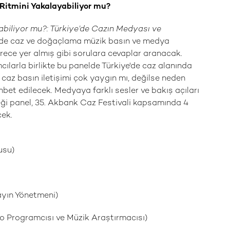
 Ritmini Yakalayabiliyor mu?
biliyor mu?: Türkiye’de Cazın Medyası ve
e'de caz ve doğaçlama müzik basın ve medya
rece yer almış gibi sorulara cevaplar aranacak.
mcılarla birlikte bu panelde Türkiye'de caz alanında
 caz basın iletişimi çok yaygın mı, değilse neden
hbet edilecek. Medyaya farklı sesler ve bakış açıları
eceği panel, 35. Akbank Caz Festivali kapsamında 4
cek.
usu)
ayın Yönetmeni)
o Programcısı ve Müzik Araştırmacısı)