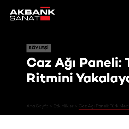
Caz Ağı Paneli: Türk Me
SÖYLEŞI
SÖYLEŞI
Caz Ağı Paneli:
Ritmini Yakalay
Ana Sayfa
Etkinlikler
Caz Ağı Paneli: Türk Med