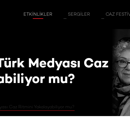
dyası Caz Ritmini Yakalayabiliyor mu?
ETKINLIKLER
SERGILER
CAZ FESTI
 Türk Medyası Caz
abiliyor mu?
yası Caz Ritmini Yakalayabiliyor mu?