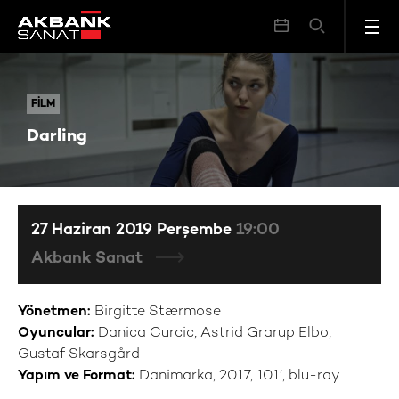
Darling
FILM
FILM
Darling
27 Haziran 2019 Perşembe
19:00
Akbank Sanat
Yönetmen:
Birgitte Stærmose
Oyuncular:
Danica Curcic, Astrid Grarup Elbo,
Gustaf Skarsgård
Yapım ve Format:
Danimarka, 2017, 101’, blu-ray