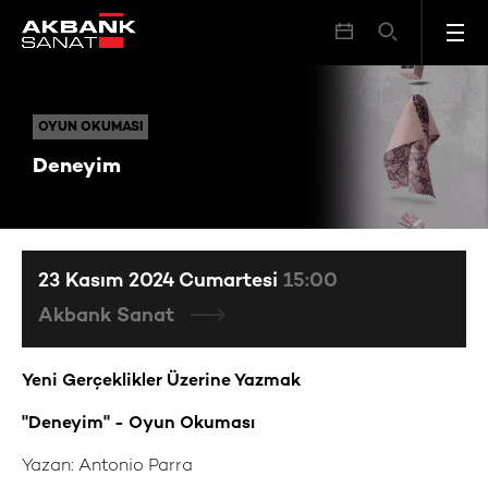
Deneyim
OYUN OKUMASI
OYUN OKUMASI
Deneyim
23 Kasım 2024 Cumartesi
15:00
Akbank Sanat
Yeni Gerçeklikler Üzerine Yazmak
"Deneyim" -
Oyun Okuması
Yazan: Antonio Parra