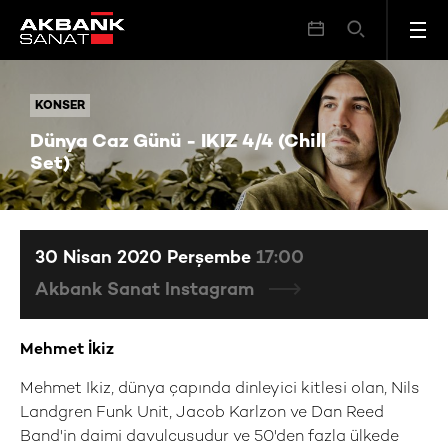
Dünya Caz Günü - IKIZ 4/4 (Chill Set)
KONSER
KONSER
Dünya Caz Günü - IKIZ 4/4 (Chill
Set)
30 Nisan 2020 Perşembe
17:00
Akbank Sanat Instagram
Mehmet İkiz
Mehmet Ikiz, dünya çapında dinleyici kitlesi olan, Nils
Landgren Funk Unit, Jacob Karlzon ve Dan Reed
Band'in daimi davulcusudur ve 50'den fazla ülkede