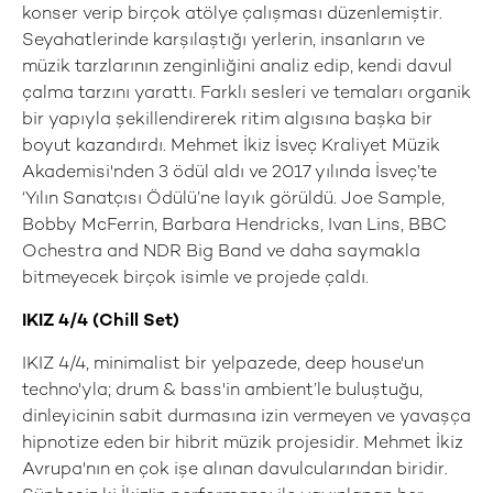
konser verip birçok atölye çalışması düzenlemiştir.
Seyahatlerinde karşılaştığı yerlerin, insanların ve
müzik tarzlarının zenginliğini analiz edip, kendi davul
çalma tarzını yarattı. Farklı sesleri ve temaları organik
bir yapıyla şekillendirerek ritim algısına başka bir
boyut kazandırdı. Mehmet İkiz İsveç Kraliyet Müzik
Akademisi'nden 3 ödül aldı ve 2017 yılında İsveç’te
‘Yılın Sanatçısı Ödülü’ne layık görüldü. Joe Sample,
Bobby McFerrin, Barbara Hendricks, Ivan Lins, BBC
Ochestra and NDR Big Band ve daha saymakla
bitmeyecek birçok isimle ve projede çaldı.
IKIZ 4/4 (Chill Set)
IKIZ 4/4, minimalist bir yelpazede, deep house'un
techno'yla; drum & bass'in ambient’le buluştuğu,
dinleyicinin sabit durmasına izin vermeyen ve yavaşça
hipnotize eden bir hibrit müzik projesidir. Mehmet İkiz
Avrupa'nın en çok işe alınan davulcularından biridir.