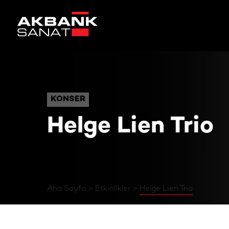
Helge Lien Trio
KONSER
KONSER
Helge Lien Trio
Ana Sayfa
Etkinlikler
Helge Lien Trio