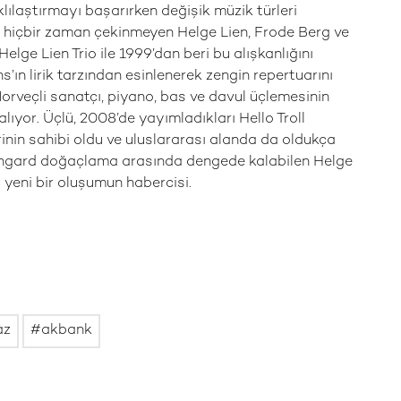
klılaştırmayı başarırken değişik müzik türleri
n hiçbir zaman çekinmeyen Helge Lien, Frode Berg ve
elge Lien Trio ile 1999’dan beri bu alışkanlığını
’ın lirik tarzından esinlenerek zengin repertuarını
orveçli sanatçı, piyano, bas ve davul üçlemesinin
ıyor. Üçlü, 2008’de yayımladıkları Hello Troll
in sahibi oldu ve uluslararası alanda da oldukça
vangard doğaçlama arasında dengede kalabilen Helge
a yeni bir oluşumun habercisi.
az
akbank