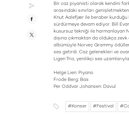
Bir caz piyanisti olarak kendini far
arasındaki sınırları genişletmekte
Knut Aalefjær ile beraber kurduğu H
sürdürmeye devam ediyor. Bill Evans
kusursuz tekniği ile harmanlayan N
dışına çıkmaktan da oldukça zevk al
albümüyle Norveç Grammy ödüllerin
ses getirdi. Caz gelenekleri ve a
Ligen Trio, yenilikçi ses uzamlarıyl
Helge Lien: Piyano
Frode Berg: Bas
Per Oddvar Johansen: Davul
Konser
Festival
C