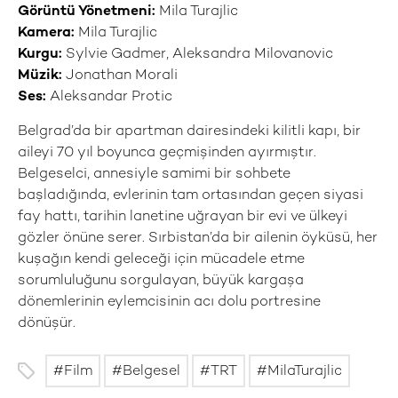
Görüntü Yönetmeni:
Mila Turajlic
Kamera:
Mila Turajlic
Kurgu:
Sylvie Gadmer, Aleksandra Milovanovic
Müzik:
Jonathan Morali
Ses:
Aleksandar Protic
Belgrad’da bir apartman dairesindeki kilitli kapı, bir
aileyi 70 yıl boyunca geçmişinden ayırmıştır.
Belgeselci, annesiyle samimi bir sohbete
başladığında, evlerinin tam ortasından geçen siyasi
fay hattı, tarihin lanetine uğrayan bir evi ve ülkeyi
gözler önüne serer. Sırbistan’da bir ailenin öyküsü, her
kuşağın kendi geleceği için mücadele etme
sorumluluğunu sorgulayan, büyük kargaşa
dönemlerinin eylemcisinin acı dolu portresine
dönüşür.
Film
Belgesel
TRT
MilaTurajlic