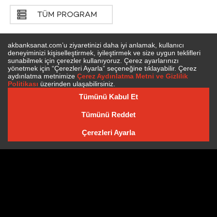
TÜM PROGRAM
E-BÜLTEN'E ÜYE OLUN