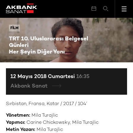
TRT 10. Uluslararası Belgesel Günleri Her Şeyin Diğer Yanı
FILM
FILM
TRT 10. Uluslararası Belgesel
Günleri
Her Şeyin Diğer Yanı
12 Mayıs 2018 Cumartesi
16:35
Akbank Sanat
Sırbistan, Fransa, Katar / 2017 / 104’
Yönetmen:
Mila Turajlic
Yapımcı:
Carine Chickowsky, Mila Turajlic
Metin Yazarı:
Mila Turajlic