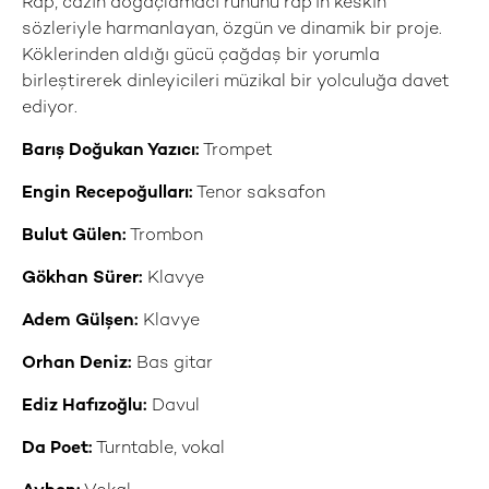
Rap, cazın doğaçlamacı ruhunu rap’in keskin
sözleriyle harmanlayan, özgün ve dinamik bir proje.
Köklerinden aldığı gücü çağdaş bir yorumla
birleştirerek dinleyicileri müzikal bir yolculuğa davet
ediyor.
Barış Doğukan Yazıcı:
Trompet
Engin Recepoğulları:
Tenor saksafon
Bulut Gülen:
Trombon
Gökhan Sürer:
Klavye
Adem Gülşen:
Klavye
Orhan Deniz:
Bas gitar
Ediz Hafızoğlu:
Davul
Da Poet:
Turntable, vokal