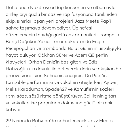
Daha önce Nazdrave x Rap konserleri ve albümüyle
dinleyiciyi güçlü bir caz ve rap füzyonuna tanık eden
ekip, sınırları aşan yeni projeleri Jazz Meets Rap’i
sahne taşımaya devam ediyor. Üç nefesli
düzenlemenin taşıdığı güçlü caz armonileri; trompette
Barış Doğukan Yazıcı, tenor saksafonda Engin
Recepoğulları ve trombonda Bulut Gülen’in ustalığıyla
hayat buluyor. Gökhan Sürer ve Adem Gülşen’in
klavyeleri, Orhan Deniz’in bas gitarı ve Ediz
Hafızoğlu’nun davulu ile birleşerek derin ve akışkan bir
groove yaratıyor. Sahnenin enerjisini Da Poet’in
turntable performansı ve vokalleri ateşlerken; Ayben,
Melis Karaduman, Spade427 ve Kamufle’nin sözleri
ritmi söze, sözü ritme dönüştürüyor. 3pillie’nin gitarı
ve vokalleri ise parçaların dokusuna güçlü bir renk
katıyor.
29 Nisan’da Babylon’da sahnelenecek Jazz Meets