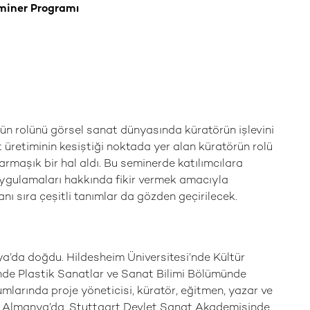
miner Programı
n rolünü görsel sanat dünyasında küratörün işlevini
t üretiminin kesiştiği noktada yer alan küratörün rolü
rmaşık bir hal aldı. Bu seminerde katılımcılara
 uygulamaları hakkında fikir vermek amacıyla
anı sıra çeşitli tanımlar da gözden geçirilecek.
ya’da doğdu. Hildesheim Üniversitesi’nde Kültür
sinde Plastik Sanatlar ve Sanat Bilimi Bölümünde
mlarında proje yöneticisi, küratör, eğitmen, yazar ve
nda Almanya’da, Stuttgart Devlet Sanat Akademisinde