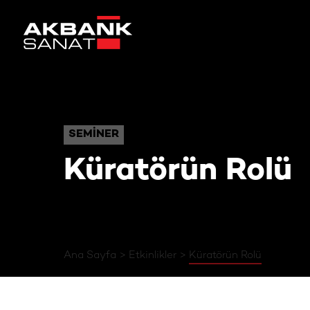
Küratörün Rolü
SEMINER
SEMINER
Küratörün Rolü
Ana Sayfa
Etkinlikler
Küratörün Rolü