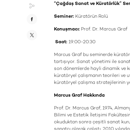
“Çağdaş Sanat ve Küratörlük” Se
Seminer:
Küratörün Rolü
Konuşmacı:
Prof. Dr. Marcus Graf
Saat:
19:00-20:30
Marcus Graf bu seminerde küratörü
tartışıyor. Sanat yönetimi ile sana
son dönemlerde hayli dinamik ve ka
küratöryel çalışmanın teorileri ve
küratöryel çalışma stratejilerinin y
Marcus Graf Hakkında
Prof. Dr. Marcus Graf, 1974, Alman
Bilimi ve Estetik İletişimi Fakülte
okuduktan sonra çeşitli sanat kuru
sanatçı olarak çalıştı. 2010 yılı