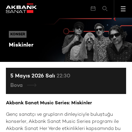
Miskinler
KONSER
KONSER
Miskinler
5 Mayıs 2026 Salı
22:30
Bova
Akbank Sanat Music Series: Miskinler
Genç sanatçı ve grupların dinleyiciyle buluştuğu
konserler, Akbank Sanat Music Series programı ile
Akbank Sanat Her Yerde etkinlikleri kapsamında bu