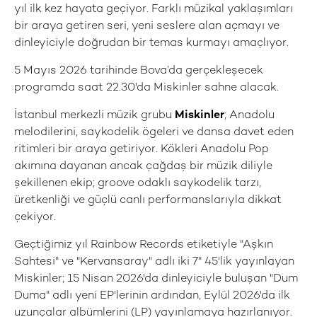
yıl ilk kez hayata geçiyor. Farklı müzikal yaklaşımları
bir araya getiren seri, yeni seslere alan açmayı ve
dinleyiciyle doğrudan bir temas kurmayı amaçlıyor.
5 Mayıs 2026 tarihinde Bova’da gerçekleşecek
programda saat 22.30'da Miskinler sahne alacak.
İstanbul merkezli müzik grubu
Miskinler
; Anadolu
melodilerini, saykodelik ögeleri ve dansa davet eden
ritimleri bir araya getiriyor. Kökleri Anadolu Pop
akımına dayanan ancak çağdaş bir müzik diliyle
şekillenen ekip; groove odaklı saykodelik tarzı,
üretkenliği ve güçlü canlı performanslarıyla dikkat
çekiyor.
Geçtiğimiz yıl Rainbow Records etiketiyle "Aşkın
Sahtesi" ve "Kervansaray" adlı iki 7" 45'lik yayınlayan
Miskinler; 15 Nisan 2026'da dinleyiciyle buluşan "Dum
Duma" adlı yeni EP'lerinin ardından, Eylül 2026'da ilk
uzunçalar albümlerini (LP) yayınlamaya hazırlanıyor.