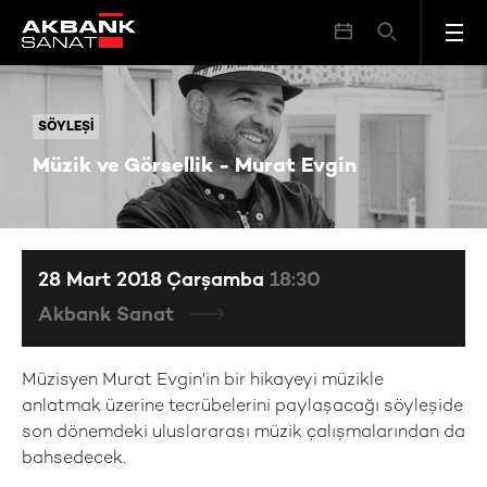
Müzik ve Görsellik - Murat Evgin
SÖYLEŞI
SÖYLEŞI
Müzik ve Görsellik - Murat Evgin
28 Mart 2018 Çarşamba
18:30
Akbank Sanat
Müzisyen Murat Evgin'in bir hikayeyi müzikle
anlatmak üzerine tecrübelerini paylaşacağı söyleşide
son dönemdeki uluslararası müzik çalışmalarından da
bahsedecek.