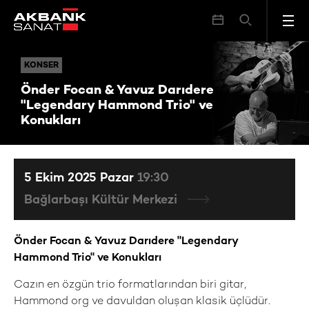
Önder Focan & Yavuz Darıdere "Legendary Hammond Trio" ve Konukları
KONSER
KONSER
Önder Focan & Yavuz Darıdere
"Legendary Hammond Trio" ve
Konukları
5 Ekim 2025 Pazar
19:30
Bağlarbaşı Kültür Merkezi
Önder Focan & Yavuz Darıdere "Legendary
Hammond Trio" ve Konukları
Cazın en özgün trio formatlarından biri gitar,
Hammond org ve davuldan oluşan klasik üçlüdür.