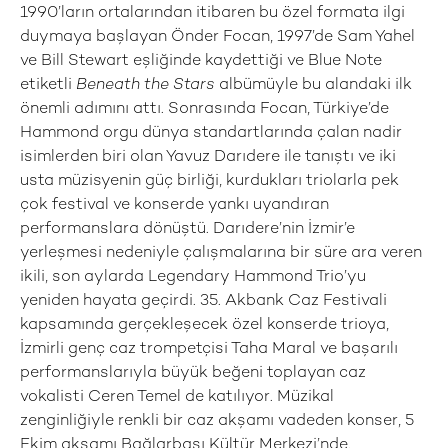
1990’ların ortalarından itibaren bu özel formata ilgi
duymaya başlayan Önder Focan, 1997’de Sam Yahel
ve Bill Stewart eşliğinde kaydettiği ve Blue Note
etiketli
Beneath the Stars
albümüyle bu alandaki ilk
önemli adımını attı. Sonrasında Focan, Türkiye’de
Hammond orgu dünya standartlarında çalan nadir
isimlerden biri olan Yavuz Darıdere ile tanıştı ve iki
usta müzisyenin güç birliği, kurdukları triolarla pek
çok festival ve konserde yankı uyandıran
performanslara dönüştü. Darıdere’nin İzmir’e
yerleşmesi nedeniyle çalışmalarına bir süre ara veren
ikili, son aylarda Legendary Hammond Trio’yu
yeniden hayata geçirdi. 35. Akbank Caz Festivali
kapsamında gerçekleşecek özel konserde trioya,
İzmirli genç caz trompetçisi Taha Maral ve başarılı
performanslarıyla büyük beğeni toplayan caz
vokalisti Ceren Temel de katılıyor. Müzikal
zenginliğiyle renkli bir caz akşamı vadeden konser, 5
Ekim akşamı Bağlarbaşı Kültür Merkezi’nde.