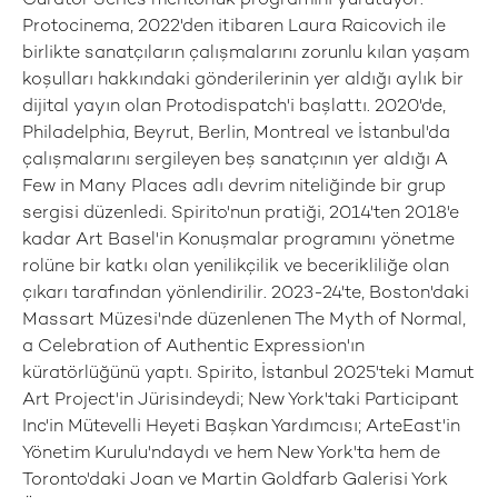
Curator Series mentorluk programını yürütüyor.
Protocinema, 2022'den itibaren Laura Raicovich ile
birlikte sanatçıların çalışmalarını zorunlu kılan yaşam
koşulları hakkındaki gönderilerinin yer aldığı aylık bir
dijital yayın olan Protodispatch'i başlattı. 2020'de,
Philadelphia, Beyrut, Berlin, Montreal ve İstanbul'da
çalışmalarını sergileyen beş sanatçının yer aldığı A
Few in Many Places adlı devrim niteliğinde bir grup
sergisi düzenledi. Spirito'nun pratiği, 2014'ten 2018'e
kadar Art Basel'in Konuşmalar programını yönetme
rolüne bir katkı olan yenilikçilik ve becerikliliğe olan
çıkarı tarafından yönlendirilir. 2023-24'te, Boston'daki
Massart Müzesi'nde düzenlenen The Myth of Normal,
a Celebration of Authentic Expression'ın
küratörlüğünü yaptı. Spirito, İstanbul 2025'teki Mamut
Art Project'in Jürisindeydi; New York'taki Participant
Inc'in Mütevelli Heyeti Başkan Yardımcısı; ArteEast'in
Yönetim Kurulu'ndaydı ve hem New York'ta hem de
Toronto'daki Joan ve Martin Goldfarb Galerisi York