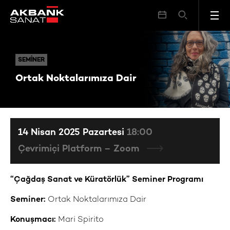
Ortak Noktalarımıza Dair
SEMINER
SEMINER
Ortak Noktalarımıza Dair
14 Nisan 2025 Pazartesi
18:00
Çevrimiçi Platform – Zoom
“Çağdaş Sanat ve Küratörlük” Seminer Programı
Seminer:
Ortak Noktalarımıza Dair
Konuşmacı:
Mari Spirito