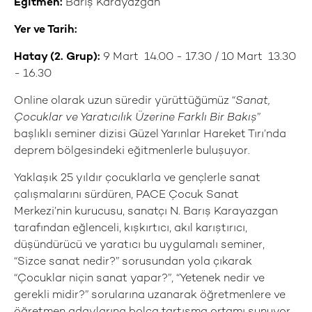
Eğitmen:
Barış Karayazgan
Yer ve Tarih:
Hatay (2
. Grup):
9 Mart 14.00 - 17.30 / 10 Mart 13.30
- 16.30
Online olarak uzun süredir yürüttüğümüz “
Sanat,
Çocuklar ve Yaratıcılık Üzerine Farklı Bir Bakış
”
başlıklı seminer dizisi Güzel Yarınlar Hareket Tırı’nda
deprem bölgesindeki eğitmenlerle buluşuyor.
Yaklaşık 25 yıldır çocuklarla ve gençlerle sanat
çalışmalarını sürdüren, PACE Çocuk Sanat
Merkezi’nin kurucusu, sanatçı N. Barış Karayazgan
tarafından eğlenceli, kışkırtıcı, akıl karıştırıcı,
düşündürücü ve yaratıcı bu uygulamalı seminer,
“Sizce sanat nedir?” sorusundan yola çıkarak
“Çocuklar niçin sanat yapar?”, “Yetenek nedir ve
gerekli midir?” sorularına uzanarak öğretmenlere ve