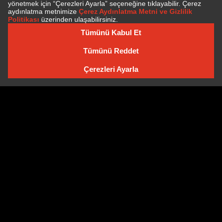
E-BÜLTEN'E ÜYE OLUN
E-BÜLTEN ARŞIVI
Çerez Politikası