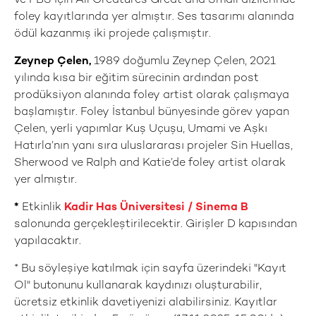
ve PBS için All Creatures Great and Small dizilerinde
foley kayıtlarında yer almıştır. Ses tasarımı alanında
ödül kazanmış iki projede çalışmıştır.
Zeynep Çelen,
1989 doğumlu Zeynep Çelen, 2021
yılında kısa bir eğitim sürecinin ardından post
prodüksiyon alanında foley artist olarak çalışmaya
başlamıştır. Foley İstanbul bünyesinde görev yapan
Çelen, yerli yapımlar Kuş Uçuşu, Umami ve Aşkı
Hatırla’nın yanı sıra uluslararası projeler Sin Huellas,
Sherwood ve Ralph and Katie’de foley artist olarak
yer almıştır.
*
Etkinlik
Kadir Has Üniversitesi / Sinema B
salonunda gerçekleştirilecektir. Girişler D kapısından
yapılacaktır.
* Bu söyleşiye katılmak için sayfa üzerindeki "Kayıt
Ol" butonunu kullanarak kaydınızı oluşturabilir,
ücretsiz etkinlik davetiyenizi alabilirsiniz. Kayıtlar