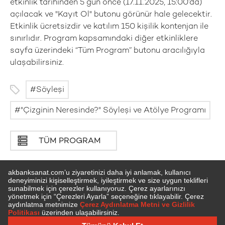
etkinlik tarihinden 5 gün önce (17.11.2025, 15:00’da)
açılacak ve "Kayıt Ol" butonu görünür hale gelecektir.
Etkinlik ücretsizdir ve katılım 150 kişilik kontenjan ile
sınırlıdır. Program kapsamındaki diğer etkinliklere
sayfa üzerindeki “Tüm Program” butonu aracılığıyla
ulaşabilirsiniz.
Söyleşi
"Çizginin Neresinde?" Söyleşi ve Atölye Programı
TÜM PROGRAM