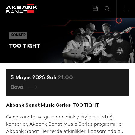
TOO TIGHT
KONSER
KONSER
TOO TIGHT
5 Mayıs 2026 Salı
21:00
Bova
Akbank Sanat Music Series: TOO TIGHT
Genç sanatçı ve grupların dinleyiciyle buluştuğu
konserler, Akbank Sanat Music Series programı ile
Akbank Sanat Her Yerde etkinlikleri kapsamında bu