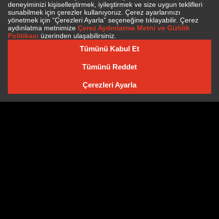
E-BÜLTEN'E ÜYE OLUN
E-BÜLTEN ARŞIVI
Çerez Politikası