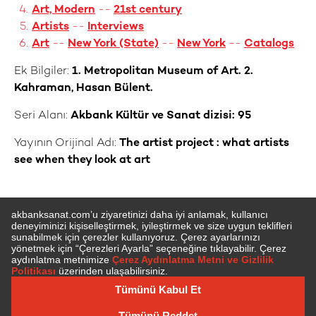
Art, Modern
--
21st century
Artists
--
Interviews
Art
--
New York (State)
--
New York
--
Catalogs
Ek Bilgiler:
1. Metropolitan Museum of Art. 2.
Kahraman, Hasan Bülent.
Seri Alanı:
Akbank Kültür ve Sanat dizisi: 95
Yayının Orijinal Adı:
The artist project : what artists
see when they look at art