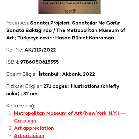
Yayın Adı:
Sanatçı Projeleri: Sanatçılar Ne Görür
Sanata Baktığında / The Metropolitan Museum of
Art ; Türkçeye çeviri: Hasan Bülent Kahraman.
Raf No:
AK/119/2022
ISBN:
9786050615555
Basım Bilgisi:
İstanbul : Akbank, 2022
Fiziksel Bilgiler:
271 pages : illustrations (chiefly
color) ; 32 cm.
Konu Başlığı:
Metropolitan Museum of Art (New York, N.Y.)
--
Catalogs
Art appreciation
Art criticism