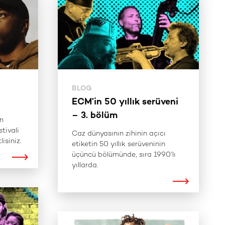
BLOG
ECM’in 50 yıllık serüveni
– 3. bölüm
en
tivali
Caz dünyasının zihinin açıcı
isiniz.
etiketin 50 yıllık serüveninin
üçüncü bölümünde, sıra 1990’lı
yıllarda.