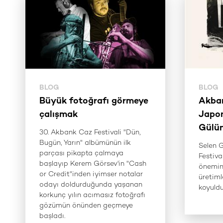
BLOG
BLOG
Büyük fotoğrafı görmeye
Akban
çalışmak
Japon
Gülü
30. Akbank Caz Festivali "Dün,
Bugün, Yarın" albümünün ilk
Selen 
parçası pikapta çalmaya
Festiva
başlayıp Kerem Görsev'in "Cash
önemin
or Credit"inden iyimser notalar
üretiml
odayı doldurduğunda yaşanan
koyuldu
korkunç yılın acımasız fotoğrafı
gözümün önünden geçmeye
başladı.