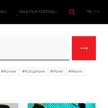
TR
EN
VALI
KISA FILM FESTIVALI
Konser
Kütüphane
Panel
Resim