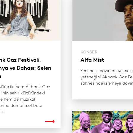
KONSER
k Caz Festivali,
Alfa Mist
ya ve Dahası: Selen
Yeni nesil cazın bu yüksel
n
yeteneğini Akbank Caz Fes
sahnesinde izlemeye davetl
Gülün ile hem Akbank Caz
li’nin şehir kültüründeki
e hem de müzikal
erine dair bir sohbete
k.