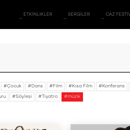
ETKINLIKLER
SERGILER
CAZ FESTI
Çocuk
Dans
Film
Kısa Film
Konferans
uru
Söyleşi
Tiyatro
müzik