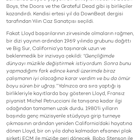
Boys, the Doors ve the Grateful Dead gibi iş birlikçiler
kazandırdı. Kendisi ertesi yıl da DownBeat dergisi
tarafından Yılın Caz Sanatçısı seçildi.
Fakat Lloyd başarılarının zirvesinde olmaların rağmen,
bir dizi yayının ardından 1969 yılında grubunu dağıttı
ve Big Sur, California’ya taşınarak uzun ve
beklenmedik bir inzivaya çekildi:
“Gençliğimde
dünyayı müzikle değiştirmek istiyordum. Sonra bunu
yapmadığımı fark edince kendi üzerimde biraz
çalışmanın iyi olacağına karar verdim ve bu da ömür
boyu süren bir uğraş.”
Yalnızca ara sıra yaptığı iş
birlikleriyle kayıtlarda boy gösteren Lloyd, Fransız
piyanist Michel Petrucciani ile tanışana kadar ilgi
odağından tamamen uzak durdu. 1980’li yılların
başında genç müzisyenle stüdyoya girip turneye
çıkmasının ardından yeniden California’daki hayatına
dönen Lloyd, bir on yıla daha kalmadan efsanevi plak
şirketi ECM ile müziğe geri dönecek, Bobo Stenson ile