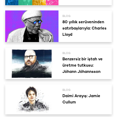
BLOG
80 yıllık serüveninden
satırbaşlarıyla: Charles
Lloyd
BLOG
Benzersiz bir iştah ve
üretme tutkusu:
Jóhann Jóhannsson
BLOG
Daimi Arayış: Jamie
Cullum