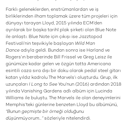
Farklı geleneklerden, enstrümanlardan ve iş
birliklerinden ilham toplamak üzere tüm projeleri için
dünyayı tarayan Lloyd, 2015 yılında ECM’den
ayrılarak bir başka tarihî plak şirketi olan Blue Note
ile anlaştı. Blue Note için çıkışı ise Jazztopod
Festivali’nin teşvikiyle başlayan
Wild Man
Dance
adıyla geldi. Bundan sonra ise Harland ve
Rogers’ın beraberinde Bill Frissel ve Greg Leisz ile
günümüze kadar gelen ve özgün tatta Americana
esintili caza sıra dışı bir doku olarak pedal steel gitarı
katan yıldız kadrolu The Marvels’ı oluşturdu. Grup, ilk
uzunçaları
I Long to See You
’nun (2016) ardından 2018
yılında Vanishing Gardens adlı albüm için Lucinda
Williams ile buluştu. The Marvels ile olan deneyimlerini
Memphis’teki günlerine benzeten Lloyd bu albümünü,
“Bunun geçmişte bir örneği olduğunu
düşünmüyorum...”
sözleriyle nitelendirdi.