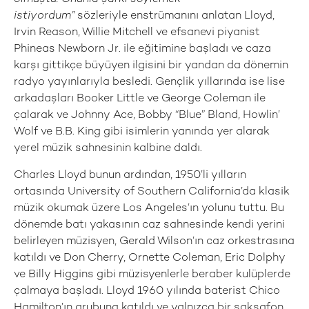
istiyordum”
sözleriyle enstrümanını anlatan Lloyd,
Irvin Reason, Willie Mitchell ve efsanevi piyanist
Phineas Newborn Jr. ile eğitimine başladı ve caza
karşı gittikçe büyüyen ilgisini bir yandan da dönemin
radyo yayınlarıyla besledi. Gençlik yıllarında ise lise
arkadaşları Booker Little ve George Coleman ile
çalarak ve Johnny Ace, Bobby “Blue” Bland, Howlin’
Wolf ve B.B. King gibi isimlerin yanında yer alarak
yerel müzik sahnesinin kalbine daldı.
Charles Lloyd bunun ardından, 1950’li yılların
ortasında University of Southern California’da klasik
müzik okumak üzere Los Angeles’ın yolunu tuttu. Bu
dönemde batı yakasının caz sahnesinde kendi yerini
belirleyen müzisyen, Gerald Wilson’ın caz orkestrasına
katıldı ve Don Cherry, Ornette Coleman, Eric Dolphy
ve Billy Higgins gibi müzisyenlerle beraber kulüplerde
çalmaya başladı. Lloyd 1960 yılında baterist Chico
Hamilton’ın grubuna katıldı ve yalnızca bir saksafon