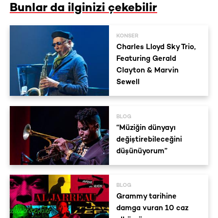
Bunlar da ilginizi çekebilir
KONSER
Charles Lloyd Sky Trio,
Featuring Gerald
Clayton & Marvin
Sewell
BLOG
“Müziğin dünyayı
değiştirebileceğini
düşünüyorum”
BLOG
Grammy tarihine
damga vuran 10 caz