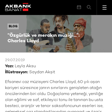
“Özgürlük ve merakın müziği...”: Charles Lloyd
BLOG
BLOG
“Özgürlük ve merakın müziği...”:
Charles Lloyd
29.07.2019
Yazı:
Leyla Aksu
İllüstrasyon:
Saydan Akşit
Efsanevi caz müzisyeni Charles Lloyd, 60 yılı aşan
kariyeri süresince janrın sınırlarını genişleten atağın
öncülerinden biri oldu. Doğaçlama yeteneği, yeniliğe
olan eğilimi ve saf, etkileyici tonu ile tanınan bu usta
besteci, aranjör ve tenor saksafoncunun eserleri ise,