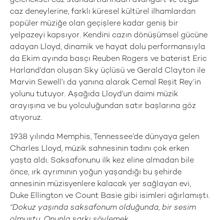
geleneksel caz standartlarından avangart ve özgür
caz deneylerine, farklı küresel kültürel ilhamlardan
popüler müziğe olan geçişlere kadar geniş bir
yelpazeyi kapsıyor. Kendini cazın dönüşümsel gücüne
adayan Lloyd, dinamik ve hayat dolu performansıyla
da Ekim ayında basçı Reuben Rogers ve baterist Eric
Harland’dan oluşan Sky üçlüsü ve Gerald Clayton ile
Marvin Sewell’ı da yanına alarak Cemal Reşit Rey’in
yolunu tutuyor. Aşağıda Lloyd’un daimi müzik
arayışına ve bu yolculuğundan satır başlarına göz
atıyoruz.
1938 yılında Memphis, Tennessee’de dünyaya gelen
Charles Lloyd, müzik sahnesinin tadını çok erken
yaşta aldı. Saksafonunu ilk kez eline almadan bile
önce, ırk ayrımının yoğun yaşandığı bu şehirde
annesinin müzisyenlere kalacak yer sağlayan evi,
Duke Ellington ve Count Basie gibi isimleri ağırlamıştı.
“Dokuz yaşında saksafonum olduğunda, bir sesim
olmuştu. Onunla şarkı söylemek