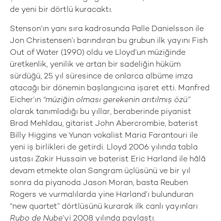
de yeni bir dörtlü kuracaktı.
Stenson’ın yanı sıra kadrosunda Palle Danielsson ile
Jon Christensen’ı barındıran bu grubun ilk yayını Fish
Out of Water (1990) oldu ve Lloyd’un müziğinde
üretkenlik, yenilik ve artan bir sadeliğin hüküm
sürdüğü, 25 yıl süresince de onlarca albüme imza
atacağı bir dönemin başlangıcına işaret etti. Manfred
Eicher’ın
“müziğin olması gerekenin arıtılmış özü”
olarak tanımladığı bu yıllar, beraberinde piyanist
Brad Mehldau, gitarist John Abercrombie, baterist
Billy Higgins ve Yunan vokalist Maria Farantouri ile
yeni iş birlikleri de getirdi. Lloyd 2006 yılında tabla
ustası Zakir Hussain ve baterist Eric Harland ile hâlâ
devam etmekte olan Sangram üçlüsünü ve bir yıl
sonra da piyanoda Jason Moran, basta Reuben
Rogers ve vurmalılarda yine Harland’ı bulunduran
“new quartet” dörtlüsünü kurarak ilk canlı yayınları
Rubo de Nube
’yi 2008 yılında paylaştı.