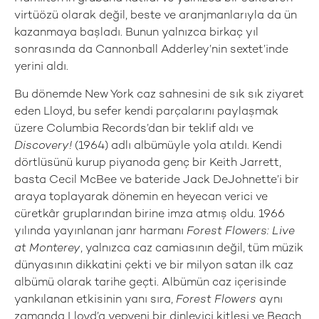
virtüözü olarak değil, beste ve aranjmanlarıyla da ün
kazanmaya başladı. Bunun yalnızca birkaç yıl
sonrasında da Cannonball Adderley’nin sextet’inde
yerini aldı.
Bu dönemde New York caz sahnesini de sık sık ziyaret
eden Lloyd, bu sefer kendi parçalarını paylaşmak
üzere Columbia Records’dan bir teklif aldı ve
Discovery!
(1964) adlı albümüyle yola atıldı. Kendi
dörtlüsünü kurup piyanoda genç bir Keith Jarrett,
basta Cecil McBee ve bateride Jack DeJohnette’i bir
araya toplayarak dönemin en heyecan verici ve
cüretkâr gruplarından birine imza atmış oldu. 1966
yılında yayınlanan janr harmanı
Forest Flowers: Live
at Monterey
, yalnızca caz camiasının değil, tüm müzik
dünyasının dikkatini çekti ve bir milyon satan ilk caz
albümü olarak tarihe geçti. Albümün caz içerisinde
yankılanan etkisinin yanı sıra,
Forest Flowers
aynı
zamanda Lloyd’a yepyeni bir dinleyici kitlesi ve Beach